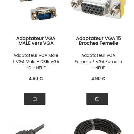
Adaptateur VGA
Adaptateur VGA 15
MALE vers VGA
Broches Femelle
MALE
vers VGA 15
Broches Femelle
Adaptateur VGA Male
Adaptateur VGA
(Gender Changer
/ VGA Male - DB15 VGA
Femelle / VGA Femelle
HD15 F/F * VGA
SVGA Low Profile)
HD - NEUF
- NEUF
4
.90
€
4
.90
€