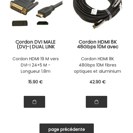
Cordon DVI MALE
Cordon HDMI 8K
(DVI-I DUAL LINK
48Gbps 10M avec
24+5) / HDMI MALE
cœur en fibres
(19 POINTS) - CABLE
optiques et
Cordon HDMI 19 M vers
Cordon HDMI 8K
1.8M
aluminium pur,
DVI-I 24+5 M -
48Gbps 10M fibres
isolation aluminium
et enveloppe
Longueur 1.8m
optiques et aluminium
externe nylon
pur, enveloppe nylon
15
.90
€
42
.90
€