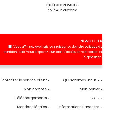
EXPÉDITION RAPIDE
sous 48h ouvrable
NEWSLETTER
Vous affirmez avoir pris connaissance de notre
politique de
confidentialité
. Vous disposez d'un droit d'accès, de rectification et
d'opposition.
Contacter le service client
Qui sommes-nous ?
Mon compte
Mon panier
Téléchargements
C.G.V
Mentions légales
Informations Bancaires