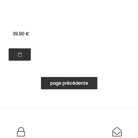
nudeur, pinces à sertir et
testeur
39
.90
€