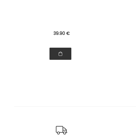
TOOL + TESTEUR
avec dé
39
.90
€