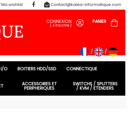
Ma wishlist
Contact@kalea-informatique.com
CONNEXION
PANIER
(
s'inscrire
)
 I/O
BOITIERS HDD/SSD
CONNECTIQUE
ACCESSOIRES ET
SWITCHS / SPLITTERS
ET
PERIPHERIQUES
/ KVM / ETENDERS