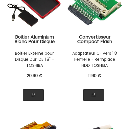
Boitier Aluminium
Convertisseur
Blanc Pour Disque
Compact Flash
Dur IDE 1.8" -
Vers IDE 1.8" 50 pin
TOSHIBA Liaison USB
Femelle Montez une
Boitier Externe pour
Adaptateur CF vers 1.8
2.0 - Avec
carte CF en lieu et
Disque Dur IDE 1.8" -
Femelle - Remplace
Accessoires
place d'un disque
1.8" TOSHIBA
TOSHIBA
HDD TOSHIBA
20
.90
€
11
.90
€