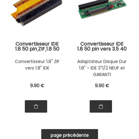
Convertisseur IDE
Convertisseur IDE
1.8 50 pin ZIF 1.8 50
1.8 50 pin vers 3.5 40
pin (CE)
pin Pour Adapter un
Disque Dur Format
Convertisseur 1.8" ZIF
Adaptateur Disque Dur
1.8 50 pin sur un PC
vers 1.8" IDE
1.8" - IDE 3"1/2 NEUF et
de Bureau
GARANTI
9
.90
€
9
.90
€