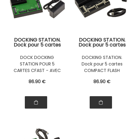
DOCKING STATION.
DOCKING STATION.
Dock pour 5 cartes
Dock pour 5 cartes
CFAST Liaison
COMPACT FLASH
USB3.0 AVEC
Liaison USB3.0 AVEC
DOCK DOCKING
DOCKING STATION.
FONCTION
FONCTION
STATION POUR 5
Dock pour 5 cartes
CLONAGE.
CLONAGE.
Alimentation
Alimentation
CARTES CFAST - AVEC
COMPACT FLASH
externe. USB 3 5G
externe. USB 3 5G
FONCTION CLONAGE -
Liaison USB3.0 -
86
.90
€
86
.90
€
USB3 5G
CLONAGE