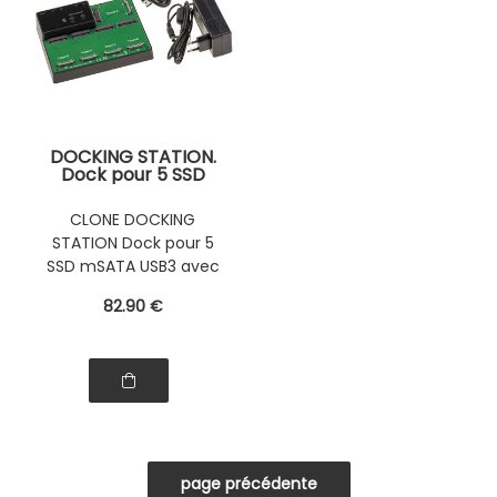
DOCKING STATION.
Dock pour 5 SSD
mSATA Liaison
USB3.0 AVEC
CLONE DOCKING
FONCTION
STATION Dock pour 5
CLONAGE.
Alimentation
SSD mSATA USB3 avec
externe
fonction CLONAGE
82
.90
€