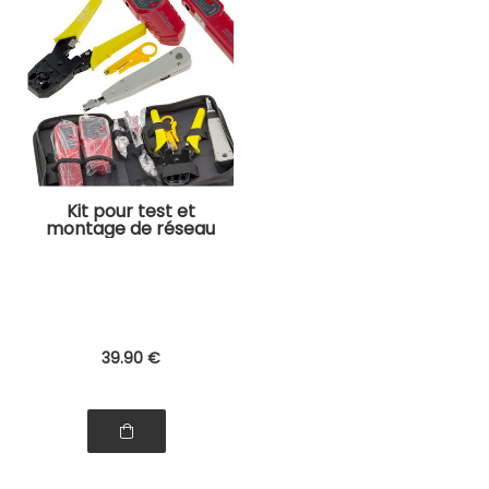
Kit pour test et
montage de réseau
cable Ethernet
RJ45 avec
dénudeur, pinces à
sertir et testeur
39
.90
€