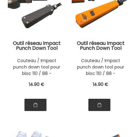
Outil réseau Impact
Outil réseau Impact
Punch Down Tool
Punch Down Tool
Pour Terminaisons
Pour Terminaisons
110 / 88 - PRESSION
110 / 88 - PRESSION
Couteau / Impact
Couteau / Impact
FIXE
VARIABLE - YZ110
punch down tool pour
punch down tool pour
bloc 110 / 88 -
bloc 110 / 88 -
PRESSION FIXE
PRESSION VARIABLE
14
.90
€
14
.90
€