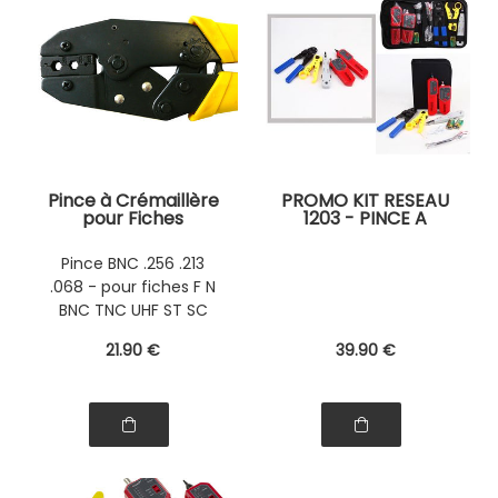
Pince à Crémaillère
PROMO KIT RESEAU
pour Fiches
1203 - PINCE A
Hexagonales - .256
SERTIR + A DENUDER
.213 .068 pour fiches
+ PUNCH TOOL +
Pince BNC .256 .213
F / N / BNC / TNC /
TESTEUR
.068 - pour fiches F N
UHF / ST / SC /
SMA... .256 .218 .068
BNC TNC UHF ST SC
SMA
21
.90
€
39
.90
€