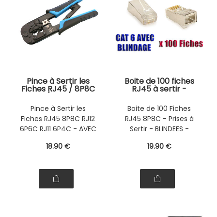
Pince à Sertir les
Boite de 100 fiches
Fiches RJ45 / 8P8C
RJ45 à sertir -
- RJ12 / 6P6C - RJ11
BLINDEES -
/ 6P4C - Avec
SHIELDED - CAT5
Pince à Sertir les
Boite de 100 Fiches
Crémaillère
CAT6
Fiches RJ45 8P8C RJ12
RJ45 8P8C - Prises à
6P6C RJ11 6P4C - AVEC
Sertir - BLINDEES -
CREMAILLERE
CAT6 CAT5
18
.90
€
19
.90
€