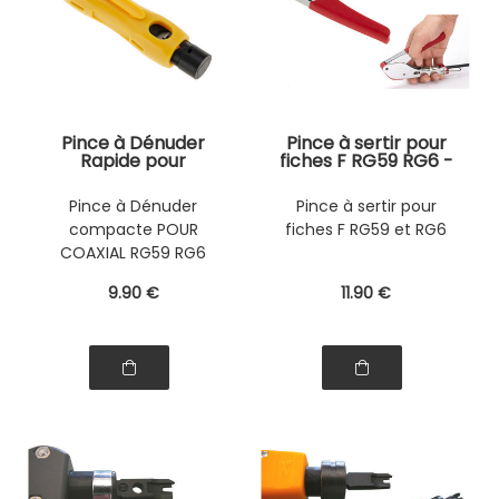
Pince à Dénuder
Pince à sertir pour
Rapide pour
fiches F RG59 RG6 -
câblage coaxial.
STRUCTURE METAL
Compatible Coax
REPLIABLE
Pince à Dénuder
Pince à sertir pour
RG59 75-4 RG6 75-
compacte POUR
fiches F RG59 et RG6
5 RG7 RG11 75-7
COAXIAL RG59 RG6
RG7 RG11
9
.90
€
11
.90
€