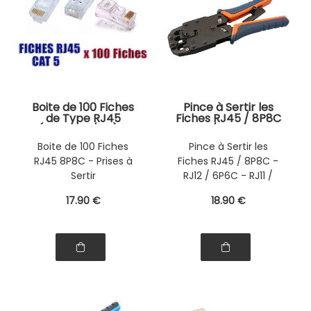
Boite de 100 Fiches
Pince à Sertir les
de Type RJ45
Fiches RJ45 / 8P8C
(Prises 8P/8C) à
- RJ12 / 6P6C - RJ11
sertir -
/ 6P4C - RJ09 /
Boite de 100 Fiches
Pince à Sertir les
Transparentes
4P4C / AVEC
RJ45 8P8C - Prises à
Fiches RJ45 / 8P8C -
CREMAILLERE
Sertir
RJ12 / 6P6C - RJ11 /
6P4C - RJ09 / 4P4C
17
.90
€
18
.90
€