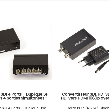
r SDI 4 Ports - Duplique Le
Convertisseur SDI, HD-S
rs 4 Sorties Simultanées -
HDI vers HDMI 1080p ave
tible SD-SDI/HD-SDI et
SDI et synchronisation v
3G-SDI 297MB/s
son
R SDI 4 Ports - Duplique une
Carte PCIe 8x RJ45 Gigab