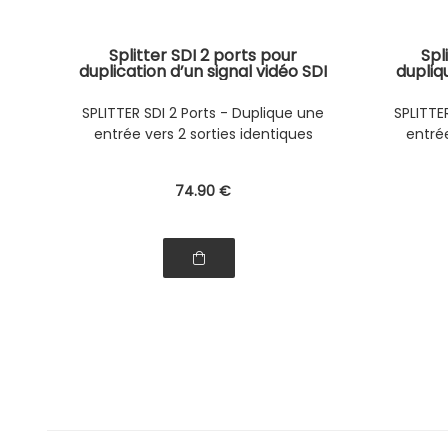
Splitter SDI 2 ports pour
Spl
duplication d’un signal vidéo SDI
dupliq
en 2 sorties simultanées, 1080p
sort
avec support SD-SDI, HD-SDI et
support
SPLITTER SDI 2 Ports - Duplique une
SPLITTE
3G-SDI.
entrée vers 2 sorties identiques
entrée
74
.90
€