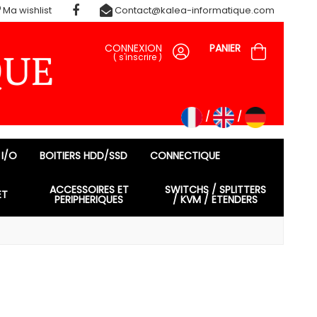
Ma wishlist
Contact@kalea-informatique.com
CONNEXION
PANIER
(
s'inscrire
)
 I/O
BOITIERS HDD/SSD
CONNECTIQUE
ACCESSOIRES ET
SWITCHS / SPLITTERS
ET
PERIPHERIQUES
/ KVM / ETENDERS