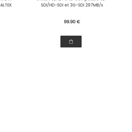
TELECOMMANDE et possibilité de
EALTEK
SDI/HD-SDI et 3G-SDI 297MB/s
contrôle par Port COM RS232
99
.90
€