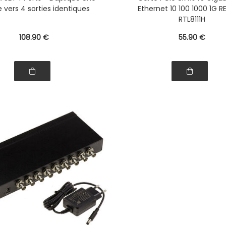
 vers 4 sorties identiques
Ethernet 10 100 1000 1G R
RTL8111H
108
.90
€
55
.90
€