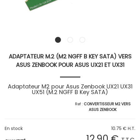
ADAPTATEUR M.2 (M2 NGFF B KEY SATA) VERS
ASUS ZENBOOK POUR ASUS UX21 ET UX31
Adaptateur M2 pour Asus Zenbook UX21 UX31
UX51 (M.2 NGFF B Key SATA)
CONVERTISSEUR M2 VERS
ASUS ZENBOOK
En stock
10
.75
€
H.T.
12
.90
€
T.T.C.