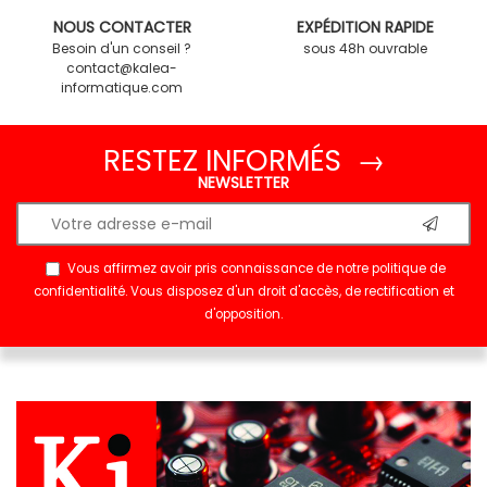
NOUS CONTACTER
EXPÉDITION RAPIDE
Besoin d'un conseil ?
sous 48h ouvrable
contact@kalea-
informatique.com
RESTEZ INFORMÉS →
NEWSLETTER
Vous affirmez avoir pris connaissance de notre
politique de
confidentialité
. Vous disposez d'un droit d'accès, de rectification et
d'opposition.