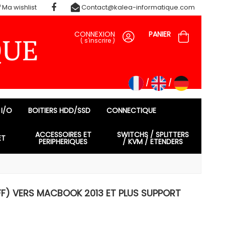
Ma wishlist
Contact@kalea-informatique.com
CONNEXION
PANIER
(
s'inscrire
)
 I/O
BOITIERS HDD/SSD
CONNECTIQUE
ACCESSOIRES ET
SWITCHS / SPLITTERS
ET
PERIPHERIQUES
/ KVM / ETENDERS
F) VERS MACBOOK 2013 ET PLUS SUPPORT