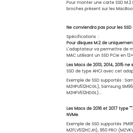
Pour monter une carte SSD M.2
broches présent sur les MacBook 
Ne conviendra pas pour les SSD
Spécifications :
Pour disques M.2 de uniquement
L'adaptateur va permettre de mo
MAC utilisant un SSD PCie en 12
Les Macs de 2013, 2014, 2015 ne
SSD de type AHCI avec cet adap
Exemple de SSD supportés : 
MZHPU512HCGL), Samsung SM95
MZHPV512HDGL)...
Les Macs de 2016 et 2017 type ""A
NVMe
.
Exemple de SSD supportés :PM
MZFLV512HCJH), 950 PRO (MZVK