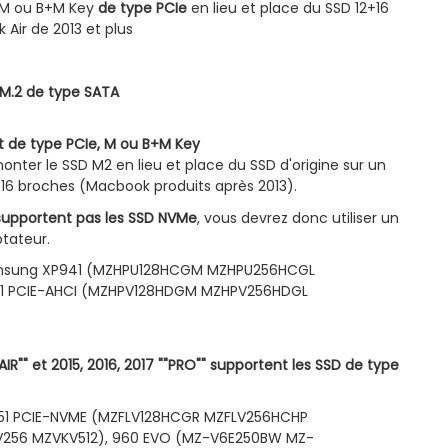
 M ou B+M Key
de type PCIe
en lieu et place du SSD 12+16
Air de 2013 et plus
 M.2 de type SATA
 de type PCIe, M ou B+M Key
nter le SSD M2 en lieu et place du SSD d'origine sur un
+16 broches (Macbook produits après 2013)
.
 supportent pas les SSD NVMe
, vous devrez donc utiliser un
tateur.
Samsung XP941 (MZHPU128HCGM MZHPU256HCGL
1 PCIE-AHCI (MZHPV128HDGM MZHPV256HDGL
IR"" et 2015, 2016, 2017 ""PRO"" supportent les SSD de type
951 PCIE-NVME (MZFLV128HCGR MZFLV256HCHP
V256 MZVKV512), 960 EVO (MZ-V6E250BW MZ-