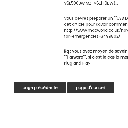
V6E500BW,MZ-V6E1T0BW)...
Vous devrez préparer un ""USB DI
cet article pour savoir comment
http://www.macworld.co.uk/ho
for-emergencies-3499802/.
Rq : vous avez moyen de savoir
""Harware"", si c'est le cas la m
Plug and Play