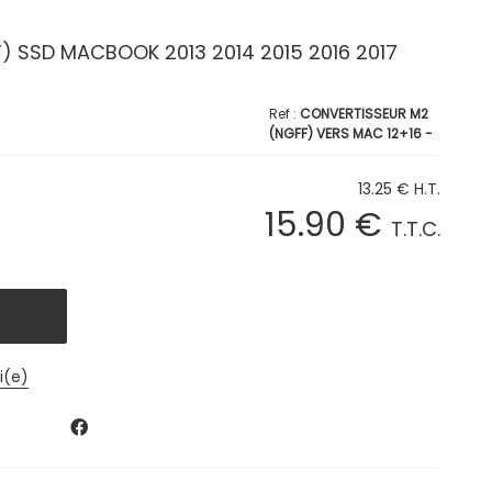
) SSD MACBOOK 2013 2014 2015 2016 2017
CONVERTISSEUR M2
(NGFF) VERS MAC 12+16 -
SIN - LONG
13
.25
€
H.T.
15
.90
€
T.T.C.
i(e)