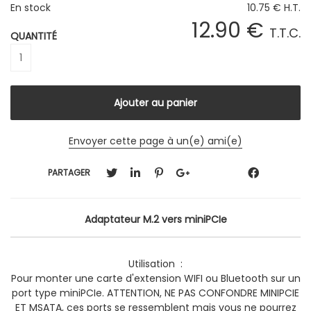
En stock
10
.75
€
H.T.
12
.90
€
T.T.C.
QUANTITÉ
Envoyer cette page à un(e) ami(e)
PARTAGER
Adaptateur M.2 vers miniPCIe
Utilisation :
Pour monter une carte d'extension WIFI ou Bluetooth sur un
port type miniPCIe. ATTENTION, NE PAS CONFONDRE MINIPCIE
ET MSATA, ces ports se ressemblent mais vous ne pourrez