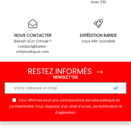
avec SSL
NOUS CONTACTER
EXPÉDITION RAPIDE
Besoin d'un conseil ?
sous 48h ouvrable
contact@kalea-
informatique.com
RESTEZ INFORMÉS →
NEWSLETTER
Vous affirmez avoir pris connaissance de notre
politique de
confidentialité
. Vous disposez d'un droit d'accès, de rectification et
d'opposition.