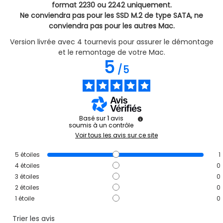
format 2230 ou 2242 uniquement.
Ne conviendra pas pour les SSD M.2 de type SATA, ne
conviendra pas pour les autres Mac.
Version livrée avec 4 tournevis pour assurer le démontage
et le remontage de votre Mac.
5
/
5
Basé sur
1
avis
soumis à un contrôle
Voir tous les avis sur ce site
5
étoiles
1
4
étoiles
0
3
étoiles
0
2
étoiles
0
1
étoile
0
Trier les avis