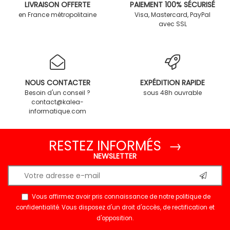
LIVRAISON OFFERTE
PAIEMENT 100% SÉCURISÉ
en France métropolitaine
Visa, Mastercard, PayPal
avec SSL
NOUS CONTACTER
EXPÉDITION RAPIDE
Besoin d'un conseil ?
sous 48h ouvrable
contact@kalea-
informatique.com
RESTEZ INFORMÉS →
NEWSLETTER
Vous affirmez avoir pris connaissance de notre
politique de
confidentialité
. Vous disposez d'un droit d'accès, de rectification et
d'opposition.