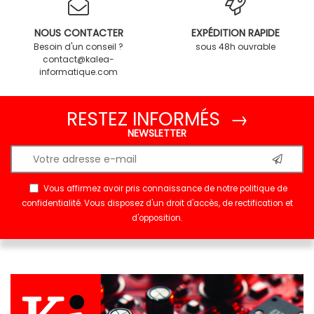
NOUS CONTACTER
EXPÉDITION RAPIDE
Besoin d'un conseil ?
sous 48h ouvrable
contact@kalea-
informatique.com
RESTEZ INFORMÉS →
NEWSLETTER
Vous affirmez avoir pris connaissance de notre
politique de
confidentialité
. Vous disposez d'un droit d'accès, de rectification et
d'opposition.