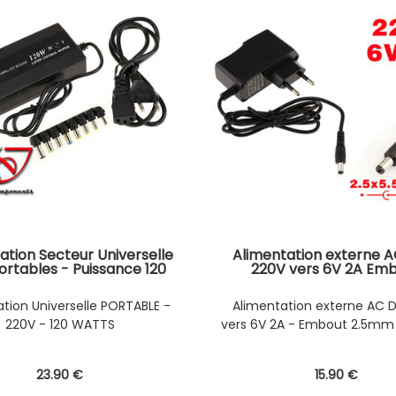
ation Secteur Universelle
Alimentation externe A
ortables - Puissance 120
220V vers 6V 2A Em
TS Tension 15V à 24V
2.5x5.5mm
Intensité 5A à 6A
tion Universelle PORTABLE -
Alimentation externe AC 
220V - 120 WATTS
vers 6V 2A - Embout 2.5mm
23
.90
€
15
.90
€