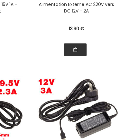
15V 1A -
Alimentation Externe AC 220V vers
t
DC 12V - 2A
13
.90
€