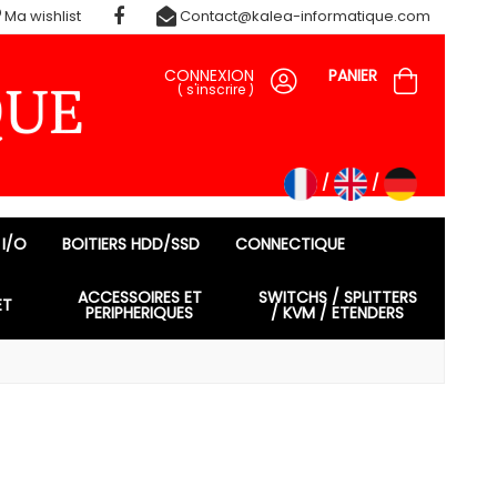
Ma wishlist
Contact@kalea-informatique.com
CONNEXION
PANIER
(
s'inscrire
)
 I/O
BOITIERS HDD/SSD
CONNECTIQUE
ACCESSOIRES ET
SWITCHS / SPLITTERS
ET
PERIPHERIQUES
/ KVM / ETENDERS