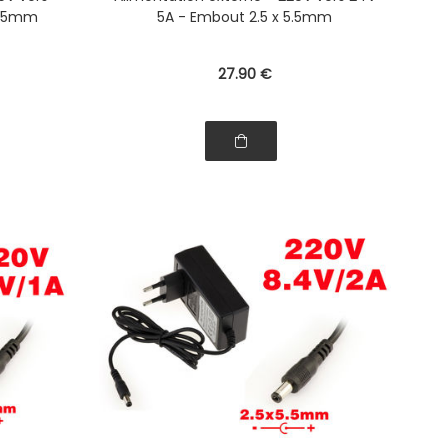
 5.5mm
5A - Embout 2.5 x 5.5mm
27
.90
€