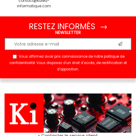
contact@kalea-
informatique.com
RESTEZ INFORMÉS →
NEWSLETTER
Vous affirmez avoir pris connaissance de notre
politique de
confidentialité
. Vous disposez d'un droit d'accès, de rectification et
d'opposition.
Contacter le service client