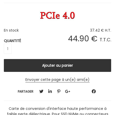
En stock
37
.42
€
H.T.
44
.90
€
T.T.C.
QUANTITÉ
Envoyer cette page à un(e) ami(e)
PARTAGER
Carte de conversion d'interface haute performance à
faible perte diélectrique. Pour SSD NVMe ou connecteurs