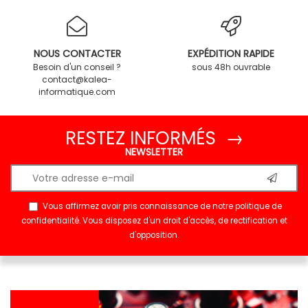
NOUS CONTACTER
EXPÉDITION RAPIDE
Besoin d'un conseil ?
sous 48h ouvrable
contact@kalea-
informatique.com
RESTEZ INFORMÉS →
NEWSLETTER
Vous affirmez avoir pris connaissance de notre
politique de
confidentialité
. Vous disposez d'un droit d'accès, de rectification et
d'opposition.