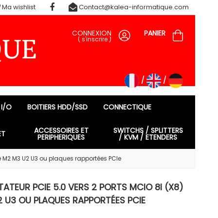
Ma wishlist
Contact@kalea-informatique.com
CONNEXION
PANIER
(
s'inscrire
)
 I/O
BOITIERS HDD/SSD
CONNECTIQUE
ACCESSOIRES ET
SWITCHS / SPLITTERS
ET
PERIPHERIQUES
/ KVM / ETENDERS
e M2 M3 U2 U3 ou plaques rapportées PCIe
ATEUR PCIE 5.0 VERS 2 PORTS MCIO 8I (X8)
 U3 OU PLAQUES RAPPORTÉES PCIE