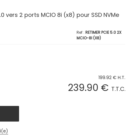
.0 vers 2 ports MCIO 8i (x8) pour SSD NVMe
RETIMER PCIE 5.0 2X
MCIO-8I (X8)
199
.92
€
H.T.
239
.90
€
T.T.C.
i(e)