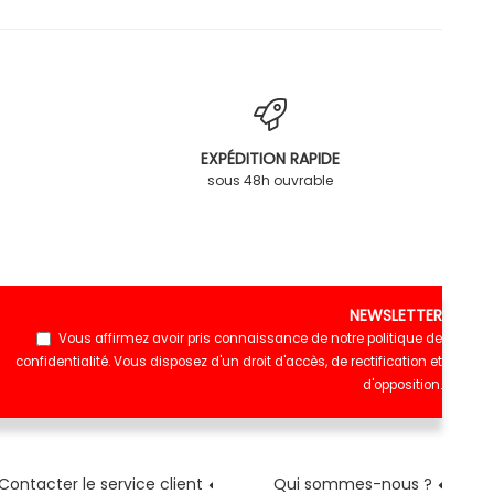
EXPÉDITION RAPIDE
sous 48h ouvrable
NEWSLETTER
Vous affirmez avoir pris connaissance de notre
politique de
confidentialité
. Vous disposez d'un droit d'accès, de rectification et
d'opposition.
Contacter le service client
Qui sommes-nous ?