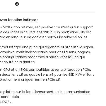
avec fonction Retimer :
s MCIO, non retimer, est passive : ce n’est qu’un support
 des lignes PCIe vers des SSD ou un backplane. Elle est
tée en longueur de câble et parfois instable selon les
mer intègre une puce qui régénère et stabilise le signal.
 complexe, mais indispensable pour des liaisons longues,
 configurations modernes à haute vitesse), ce qui
bilité et la fiabilité.
un CPU et un BIOS compatibles avec la bifurcation PCIe,
en deux liens x8 ou quatre liens x4 pour les SSD NVMe. Sans
 fonctionnera uniquement en PCIe x8.
de pilote pour le fonctionnement ou la communication
s connectés.
 DOS....