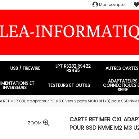
Mon compte
LPT RS232 RS422
D
USB / FIREWIRE
AUTRES CARTES
RS485
ADAPTATEURS
LIMENTATIONS ET
TESTEURS ET OUTILS
CONNECTIQUES 
INVERSEURS
SERIE
e RETIMER CXL adaptateur PCIe 5.0 vers 2 ports MCIO 8i (x8) pour SSD NVM
CARTE RETIMER CXL ADAPT
ZOOM
POUR SSD NVME M2 M3 U2