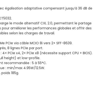
ec égalisation adaptative compensant jusqu’à 36 dB de
RET5032.
arge le mode alternatif CXL 2.0, permettant le partage
pour améliorer les performances globales et offrir des
ibles selon les charges de travail.
Me PCIe via câble MCIO 8i vers 2× SFF-8639.
s, 8 lignes PCIe par port.
: 4× PCIe x4, 2× PCIe x8 (nécessite support CPU + BIOS).
ll height) et low-profile.
t recommandée : 5 à 55°C.
ue : min/max 4.95W/12.5W.
poids 185g.