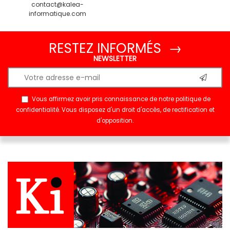
contact@kalea-
informatique.com
RESTEZ INFORMÉS →
NEWSLETTER
Vous affirmez avoir pris connaissance de notre
politique de
confidentialité
. Vous disposez d'un droit d'accès, de rectification et
d'opposition.