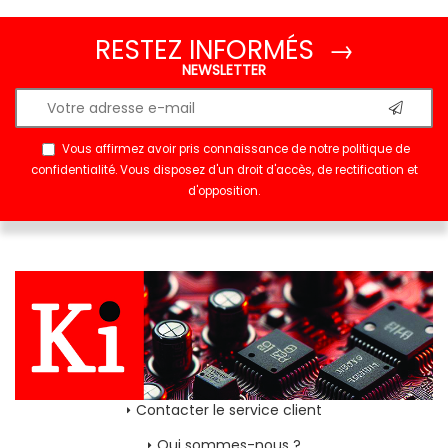
RESTEZ INFORMÉS →
NEWSLETTER
Vous affirmez avoir pris connaissance de notre
politique de
confidentialité
. Vous disposez d'un droit d'accès, de rectification et
d'opposition.
Contacter le service client
Qui sommes-nous ?