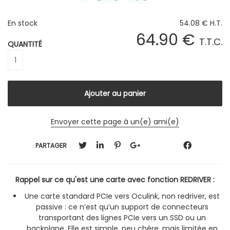
En stock
54
.08
€
H.T.
64
.90
€
T.T.C.
QUANTITÉ
Envoyer cette page à un(e) ami(e)
PARTAGER
Rappel sur ce qu'est une carte avec fonction REDRIVER :
Une carte standard PCIe vers Oculink, non redriver, est
passive : ce n’est qu’un support de connecteurs
transportant des lignes PCIe vers un SSD ou un
backplane. Elle est simple, peu chère, mais limitée en