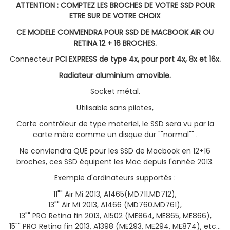
ATTENTION : COMPTEZ LES BROCHES DE VOTRE SSD POUR
ETRE SUR DE VOTRE CHOIX
CE MODELE CONVIENDRA POUR SSD DE MACBOOK AIR OU
RETINA 12 + 16 BROCHES.
Connecteur
PCI EXPRESS de type 4x, pour port 4x, 8x et 16x.
Radiateur aluminium amovible.
Socket métal.
Utilisable sans pilotes,
Carte contrôleur de type materiel, le SSD sera vu par la
carte mère comme un disque dur ""normal"" .
Ne conviendra QUE pour les SSD de Macbook en 12+16
broches, ces SSD équipent les Mac depuis l'année 2013.
Exemple d'ordinateurs supportés :
11"" Air Mi 2013, A1465(MD711.MD712),
13"" Air Mi 2013, A1466 (MD760.MD761),
13"" PRO Retina fin 2013, A1502 (ME864, ME865, ME866),
15"" PRO Retina fin 2013, A1398 (ME293, ME294, ME874), etc...