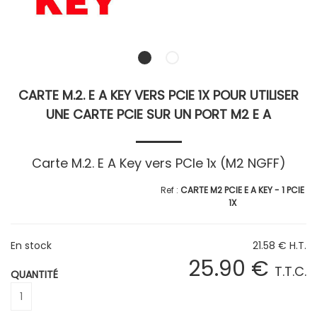
CARTE M.2. E A KEY VERS PCIE 1X POUR UTILISER
UNE CARTE PCIE SUR UN PORT M2 E A
Carte M.2. E A Key vers PCIe 1x (M2 NGFF)
CARTE M2 PCIE E A KEY - 1 PCIE
1X
En stock
21
.58
€
H.T.
25
.90
€
T.T.C.
QUANTITÉ