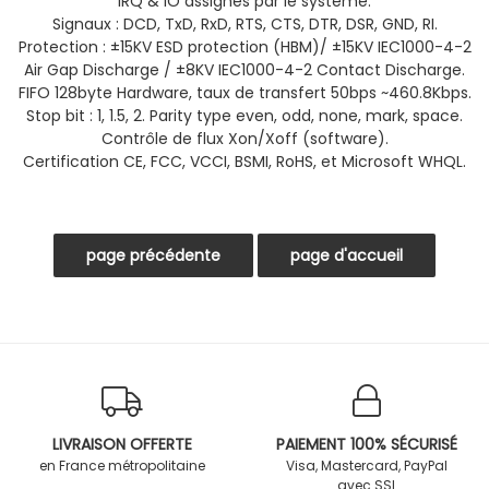
IRQ & IO assignés par le système.
Signaux : DCD, TxD, RxD, RTS, CTS, DTR, DSR, GND, RI.
Protection : ±15KV ESD protection (HBM)/ ±15KV IEC1000-4-2
Air Gap Discharge / ±8KV IEC1000-4-2 Contact Discharge.
FIFO 128byte Hardware, taux de transfert 50bps ~460.8Kbps.
Stop bit : 1, 1.5, 2. Parity type even, odd, none, mark, space.
Contrôle de flux Xon/Xoff (software).
Certification CE, FCC, VCCI, BSMI, RoHS, et Microsoft WHQL.
LIVRAISON OFFERTE
PAIEMENT 100% SÉCURISÉ
en France métropolitaine
Visa, Mastercard, PayPal
avec SSL