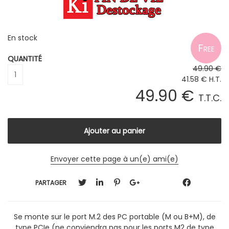
En stock
QUANTITÉ
49
.90
€
41
.58
€
H.T.
49
.90
€
T.T.C.
Envoyer cette page à un(e) ami(e)
PARTAGER
Se monte sur le port M.2 des PC portable (M ou B+M), de
type PCIe (ne conviendra pas pour les ports M2 de type