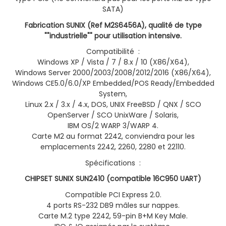
SATA)
Fabrication SUNIX (Ref M2S6456A), qualité de type
""industrielle"" pour utilisation intensive.
Compatibilité :
Windows XP / Vista / 7 / 8.x / 10 (X86/X64),
Windows Server 2000/2003/2008/2012/2016 (X86/X64),
Windows CE5.0/6.0/XP Embedded/POS Ready/Embedded
System,
Linux 2.x / 3.x / 4.x, DOS, UNIX FreeBSD / QNX / SCO
OpenServer / SCO UnixWare / Solaris,
IBM OS/2 WARP 3/WARP 4.
Carte M2 au format 2242, conviendra pour les
emplacements 2242, 2260, 2280 et 22110.
Spécifications :
CHIPSET SUNIX SUN2410 (compatible 16C950 UART)
Compatible PCI Express 2.0.
4 ports RS-232 DB9 mâles sur nappes.
Carte M.2 type 2242, 59-pin B+M Key Male.