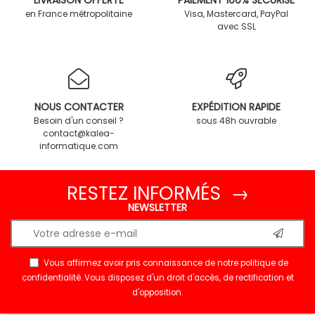
en France métropolitaine
Visa, Mastercard, PayPal
avec SSL
NOUS CONTACTER
EXPÉDITION RAPIDE
Besoin d'un conseil ?
sous 48h ouvrable
contact@kalea-
informatique.com
RESTEZ INFORMÉS →
NEWSLETTER
Vous affirmez avoir pris connaissance de notre
politique de
confidentialité
. Vous disposez d'un droit d'accès, de rectification et
d'opposition.