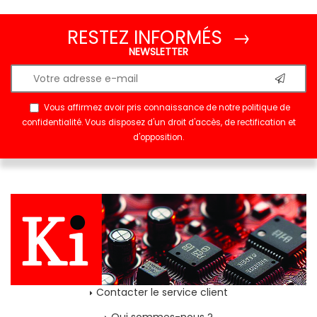
RESTEZ INFORMÉS →
NEWSLETTER
Vous affirmez avoir pris connaissance de notre
politique de
confidentialité
. Vous disposez d'un droit d'accès, de rectification et
d'opposition.
Contacter le service client
Qui sommes-nous ?