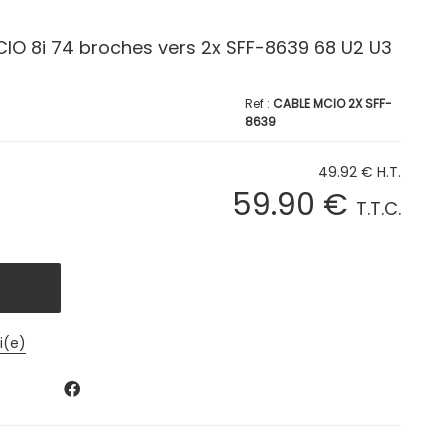
IO 8i 74 broches vers 2x SFF-8639 68 U2 U3
CABLE MCIO 2X SFF-
8639
49
.92
€
H.T.
59
.90
€
T.T.C.
i(e)