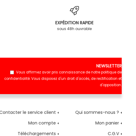
EXPÉDITION RAPIDE
sous 48h ouvrable
NEWSLETTER
Vous affirmez avoir pris connaissance de notre
politique de
confidentialité
. Vous disposez d'un droit d'accès, de rectification et
d'opposition.
Contacter le service client
Qui sommes-nous ?
Mon compte
Mon panier
Téléchargements
C.G.V