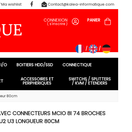
Ma wishlist
Contact@kalea-informatique.com
CONNEXION
PANIER
(
s'inscrire
)
 I/O
BOITIERS HDD/SSD
CONNECTIQUE
ACCESSOIRES ET
SWITCHS / SPLITTERS
ET
PERIPHERIQUES
/ KVM / ETENDERS
gueur 80cm
 AVEC CONNECTEURS MCIO 8I 74 BROCHES
N U2 U3 LONGUEUR 80CM