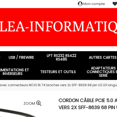
Mon compte
LPT RS232 RS422
D
USB / FIREWIRE
AUTRES CARTES
RS485
ADAPTATEURS
LIMENTATIONS ET
TESTEURS ET OUTILS
CONNECTIQUES 
INVERSEURS
SERIE
avec connecteurs MCIO 8i 74 broches vers 2x SFF-8639 68 pin U2 U3 lon
CORDON CÂBLE PCIE 5.0
ZOOM
VERS 2X SFF-8639 68 PI