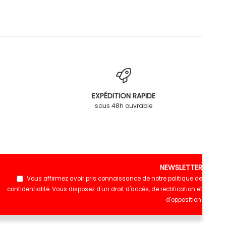
EXPÉDITION RAPIDE
sous 48h ouvrable
NEWSLETTER
Vous affirmez avoir pris connaissance de notre
politique de
confidentialité
. Vous disposez d'un droit d'accès, de rectification et
d'opposition.