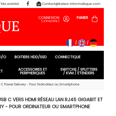
Ma wishlist
Contact@kalea-informatique.com
CONNEXION
PANIER
(
s'inscrire
)
 I/O
BOITIERS HDD/SSD
CONNECTIQUE
ACCESSOIRES ET
SWITCHS / SPLITTERS
ET
PERIPHERIQUES
/ KVM / ETENDERS
C Power Delivery - Pour Ordinateur ou Smartphone
SB C VERS HDMI RÉSEAU LAN RJ45 GIGABIT ET
ERY - POUR ORDINATEUR OU SMARTPHONE