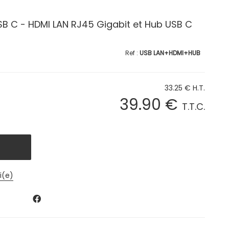
B C - HDMI LAN RJ45 Gigabit et Hub USB C
USB LAN+HDMI+HUB
33
.25
€
H.T.
39
.90
€
T.T.C.
i(e)