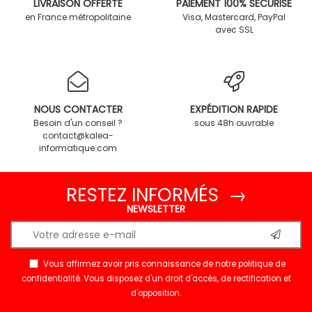
LIVRAISON OFFERTE
PAIEMENT 100% SÉCURISÉ
en France métropolitaine
Visa, Mastercard, PayPal
avec SSL
NOUS CONTACTER
EXPÉDITION RAPIDE
Besoin d'un conseil ?
sous 48h ouvrable
contact@kalea-
informatique.com
RESTEZ INFORMÉS →
NEWSLETTER
Vous affirmez avoir pris connaissance de notre
politique de
confidentialité
. Vous disposez d'un droit d'accès, de rectification et
d'opposition.