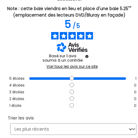
Note : cette baie viendra en lieu et place d'une baie 5.25""
(emplacement des lecteurs DVD/Bluray en façade)
5
/
5
Basé sur
1
avis
soumis à un contrôle
Voir tous les avis sur ce site
5
étoiles
1
4
étoiles
0
3
étoiles
0
2
étoiles
0
1
étoile
0
Trier les avis