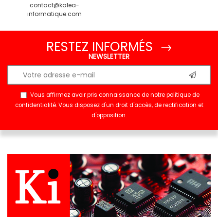
contact@kalea-
informatique.com
RESTEZ INFORMÉS →
NEWSLETTER
Vous affirmez avoir pris connaissance de notre
politique de
confidentialité
. Vous disposez d'un droit d'accès, de rectification et
d'opposition.