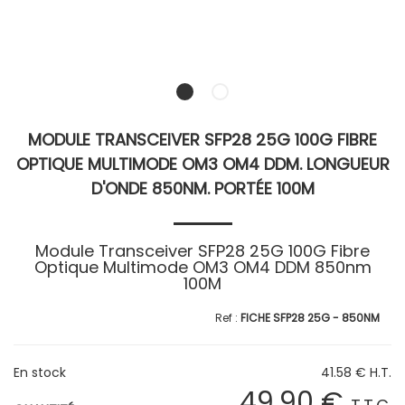
MODULE TRANSCEIVER SFP28 25G 100G FIBRE
OPTIQUE MULTIMODE OM3 OM4 DDM. LONGUEUR
D'ONDE 850NM. PORTÉE 100M
Module Transceiver SFP28 25G 100G Fibre
Optique Multimode OM3 OM4 DDM 850nm
100M
FICHE SFP28 25G - 850NM
En stock
41
.58
€
H.T.
49
.90
€