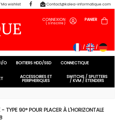
Ma wishlist
Contact@kalea-informatique.com
CONNEXION
PANIER
(
s'inscrire
)
 I/O
BOITIERS HDD/SSD
CONNECTIQUE
ACCESSOIRES ET
SWITCHS / SPLITTERS
ET
PERIPHERIQUES
/ KVM / ETENDERS
X - TYPE 90° POUR PLACER À L'HORIZONTALE
8