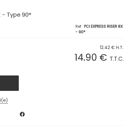
x - Type 90°
PCI EXPRESS RISER 8X
- 90°
12
.42
€
H.T.
14
.90
€
T.T.C.
i(e)