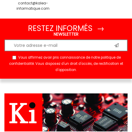
contact@kalea-
informatique.com
RESTEZ INFORMÉS →
NEWSLETTER
Vous affirmez avoir pris connaissance de notre
politique de
confidentialité
. Vous disposez d'un droit d'accès, de rectification et
d'opposition.