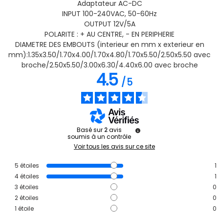
A
daptateur AC-DC
INPUT 100-240VAC, 50-60Hz
OUTPUT 12V/5A
POLARITE : + AU CENTRE, - EN PERIPHERIE
DIAMETRE DES EMBOUTS (interieur en mm x exterieur en
mm):1.35x3.50/1.70x4.00/1.70x4.80/1.70x5.50/2.50x5.50 avec
broche/2.50x5.50/3.00x6.30/4.40x6.00 avec broche
4.5
/
5
Basé sur
2
avis
soumis à un contrôle
Voir tous les avis sur ce site
5
étoiles
1
4
étoiles
1
3
étoiles
0
2
étoiles
0
1
étoile
0