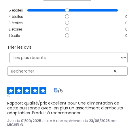
5
étoiles
1
4
étoiles
0
3
étoiles
0
2
étoiles
0
1
étoile
0
Trier les avis
5
/
5
AVIS VÉRIFIÉ
Rapport qualité/prix excellent pour une alimentation de 
cette puissance avec  en plus un assortiment d'embouts 
adaptables. Produit à recommander.
Avis du
01/09/2025
, suite à une expérience du
23/08/2025
par
MICHEL G.