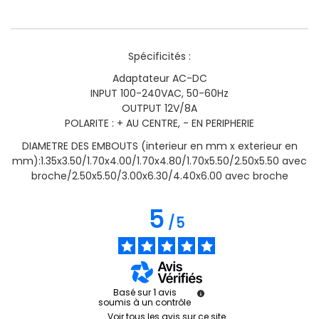
Spécificités :
A
daptateur AC-DC
INPUT 100-240VAC, 50-60Hz
OUTPUT 12V/8A
POLARITE : + AU CENTRE, - EN PERIPHERIE
DIAMETRE DES EMBOUTS (interieur en mm x exterieur en
mm):1.35x3.50/1.70x4.00/1.70x4.80/1.70x5.50/2.50x5.50 avec
broche/2.50x5.50/3.00x6.30/4.40x6.00 avec broche
5
/
5
Basé sur
1
avis
soumis à un contrôle
Voir tous les avis sur ce site