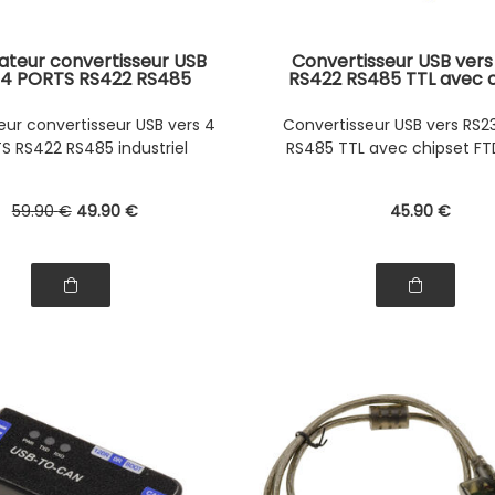
teur convertisseur USB
Convertisseur USB vers
 4 PORTS RS422 RS485
RS422 RS485 TTL avec 
riel, interface RS-422 et
FTDI FT232
par fiche DB9, protection
ur convertisseur USB vers 4
Convertisseur USB vers RS2
ESD 15KV
S RS422 RS485 industriel
RS485 TTL avec chipset FT
59
.90
€
49
.90
€
45
.90
€