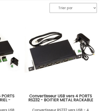
8 PORTS
Convertisseur USB vers 4 PORTS
IEL -
RS232 - BOITIER METAL RACKABLE
RS-422
- Interface RS-232 par fiche DB9
r fiche
- GAMME INDUSTRIELLE
vers USB
Convertisseur RS232 vers USB - 4