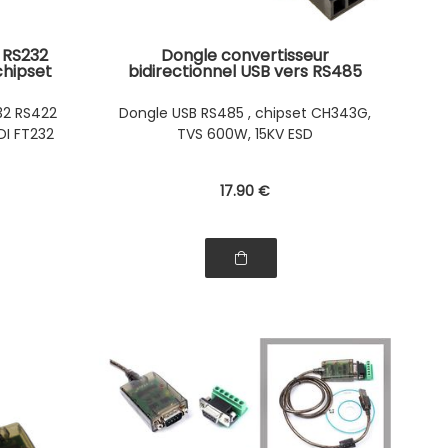
 RS232
Dongle convertisseur
chipset
bidirectionnel USB vers RS485
industriel, avec puce CH343G,
Suppresseur de surtensions
32 RS422
Dongle USB RS485 , chipset CH343G,
transitoires TVS 600W et 15KV
DI FT232
TVS 600W, 15KV ESD
ESD
17
.90
€