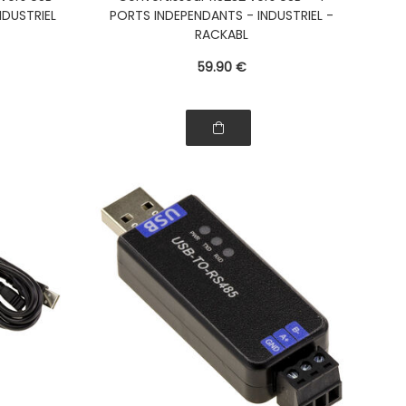
IELLE
NDUSTRIEL
PORTS INDEPENDANTS - INDUSTRIEL -
RACKABL
59
.90
€