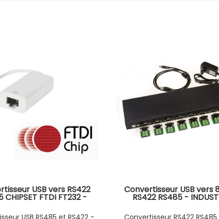
rtisseur USB vers RS422
Convertisseur USB vers 
 CHIPSET FTDI FT232 -
RS422 RS485 - INDUSTR
CONNECTEUR RJ45
RACKABLE - Interface 
RS-485 en fil à fil ou pa
isseur USB RS485 et RS422 -
Convertisseur RS422 RS485 