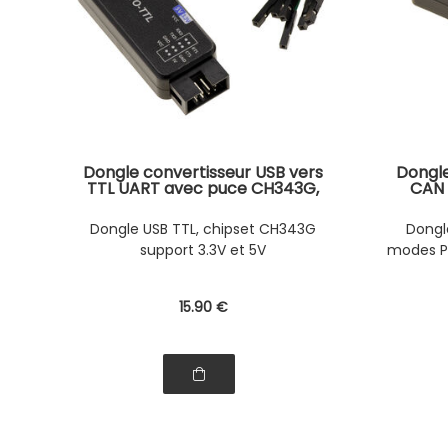
Dongle convertisseur USB vers
Dongle
TTL UART avec puce CH343G,
CAN 
support 3.3V et 5V, Suppresseur
STM32,
de surtensions TVS et protection
Dongle USB TTL, chipset CH343G
Dongl
ESD
support 3.3V et 5V
modes PC
15
.90
€