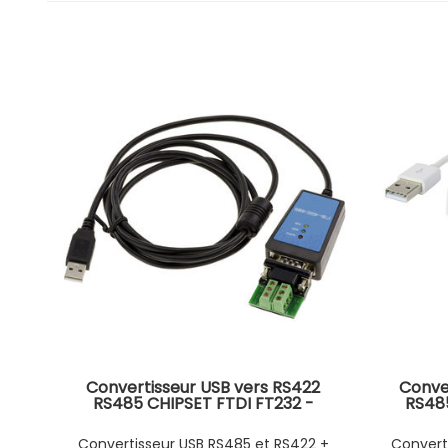
Convertisseur USB vers RS422
Conve
RS485 CHIPSET FTDI FT232 -
RS485
CORDON 1.8M - PROTECTION
MAGNETIQUE -
Convertisseur USB RS485 et RS422 +
Convert