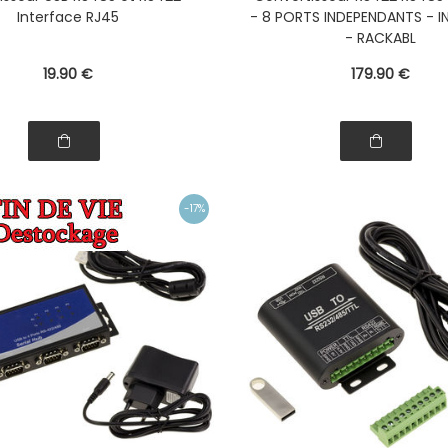
DB9 - GAMME INDUSTR
Interface RJ45
- 8 PORTS INDEPENDANTS - I
- RACKABL
19
.90
€
179
.90
€