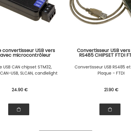
 convertisseur USB vers
Convertisseur USB vers
avec microcontrôleur
RS485 CHIPSET FTDI F
 modes PCAN-USB, SLCAN,
Permet le montage d'un 
candlelight
série RS-485 ou RS-422 (f
e USB CAN chipset STM32,
Convertisseur USB RS485 et
ou par fiche DB9) sur un
AN-USB, SLCAN, candlelight
Plaque - FTDI
port USB
24
.90
€
21
.90
€