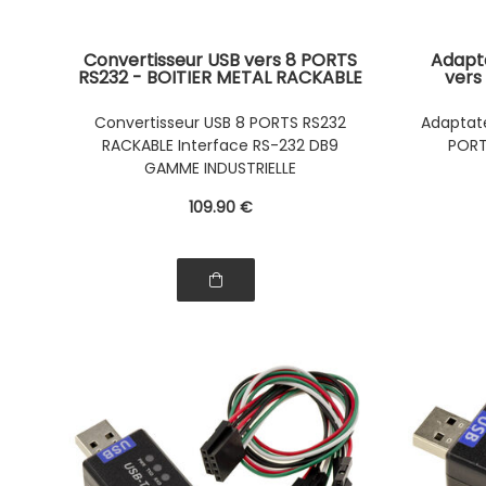
Convertisseur USB vers 8 PORTS
Adapta
RS232 - BOITIER METAL RACKABLE
vers
- Interface RS-232 par fiche DB9
indust
- GAMME INDUSTRIELLE
RS-485 
Convertisseur USB 8 PORTS RS232
Adaptate
RACKABLE Interface RS-232 DB9
PORT
GAMME INDUSTRIELLE
109
.90
€