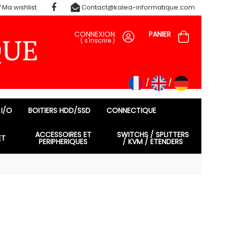
Ma wishlist
Contact@kalea-informatique.com
CONNEXION
PANIER
(
s'inscrire
)
 I/O
BOITIERS HDD/SSD
CONNECTIQUE
ACCESSOIRES ET
SWITCHS / SPLITTERS
ET
PERIPHERIQUES
/ KVM / ETENDERS