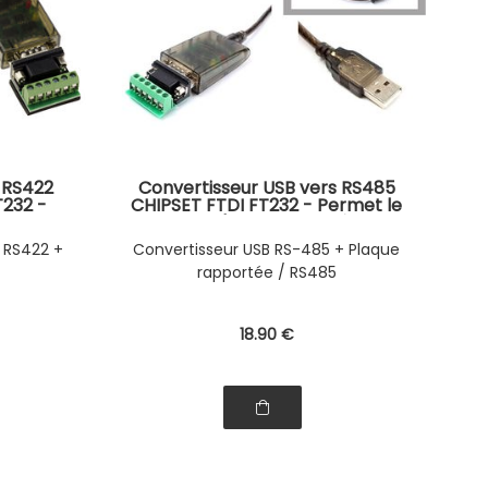
 RS422
Convertisseur USB vers RS485
T232 -
CHIPSET FTDI FT232 - Permet le
materiel
montage d'un materiel série RS-
il à fil
485 (fil à fil ou par fiche DB9) sur
 RS422 +
Convertisseur USB RS-485 + Plaque
 simple
un simple port USB
rapportée / RS485
18
.90
€