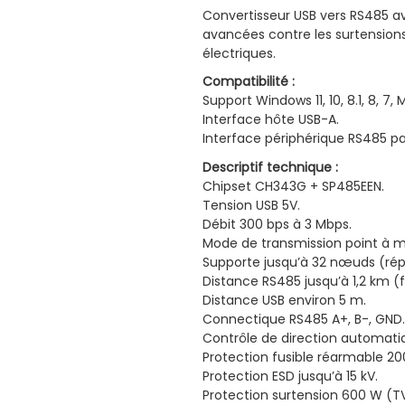
Convertisseur USB vers RS485 
avancées contre les surtensions
électriques.
Compatibilité :
Support Windows 11, 10, 8.1, 8, 7,
Interface hôte USB-A.
Interface périphérique RS485 par
Descriptif technique :
Chipset CH343G + SP485EEN.
Tension USB 5V.
Débit 300 bps à 3 Mbps.
Mode de transmission point à mu
Supporte jusqu’à 32 nœuds (ré
Distance RS485 jusqu’à 1,2 km (f
Distance USB environ 5 m.
Connectique RS485 A+, B-, GND.
Contrôle de direction automati
Protection fusible réarmable 2
Protection ESD jusqu’à 15 kV.
Protection surtension 600 W (TV