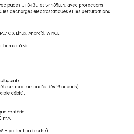
avec puces CH343G et SP485EEN, avec protections
, les décharges électrostatiques et les perturbations
 MAC OS, Linux, Androïd, WinCE.
 bornier à vis.
ltipoints.
péteurs recommandés dès 16 noeuds).
aible débit).
que matériel.
00 mA.
S + protection foudre).