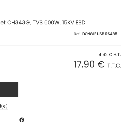
set CH343G, TVS 600W, 15KV ESD
DONGLE USB RS485
14
.92
€
H.T.
17
.90
€
T.T.C.
i(e)