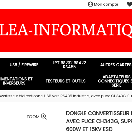
Mon compte
LPT RS232 RS422
D
USB / FIREWIRE
AUTRES CARTES
RS485
ADAPTATEURS
LIMENTATIONS ET
TESTEURS ET OUTILS
CONNECTIQUES 
INVERSEURS
SERIE
vertisseur bidirectionnel USB vers RS485 industriel, avec puce CH343G, Su
DONGLE CONVERTISSEUR B
ZOOM
AVEC PUCE CH343G, SUPP
600W ET 15KV ESD